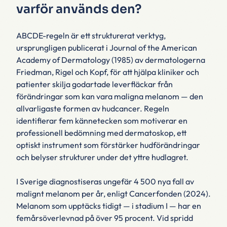
varför används den?
ABCDE-regeln är ett strukturerat verktyg,
ursprungligen publicerat i
Journal of the American
Academy of Dermatology
(1985) av dermatologerna
Friedman, Rigel och Kopf, för att hjälpa kliniker och
patienter skilja godartade leverfläckar från
förändringar som kan vara maligna melanom — den
allvarligaste formen av hudcancer. Regeln
identifierar fem kännetecken som motiverar en
professionell bedömning med dermatoskop, ett
optiskt instrument som förstärker hudförändringar
och belyser strukturer under det yttre hudlagret.
I Sverige diagnostiseras ungefär 4 500 nya fall av
malignt melanom per år, enligt Cancerfonden (2024).
Melanom som upptäcks tidigt — i stadium I — har en
femårsöverlevnad på över 95 procent. Vid spridd