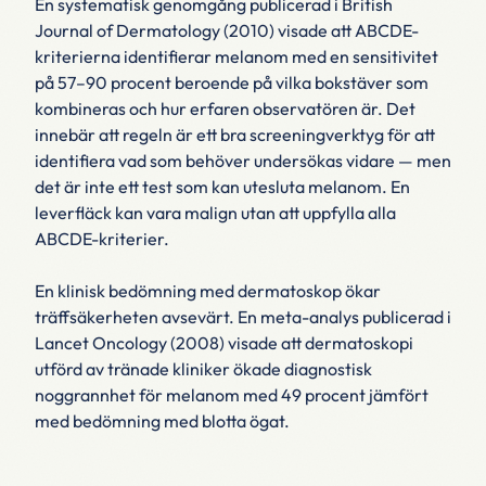
En systematisk genomgång publicerad i
British
Journal of Dermatology
(2010) visade att ABCDE-
kriterierna identifierar melanom med en sensitivitet
på 57–90 procent beroende på vilka bokstäver som
kombineras och hur erfaren observatören är. Det
innebär att regeln är ett bra screeningverktyg för att
identifiera vad som behöver undersökas vidare — men
det är inte ett test som kan utesluta melanom. En
leverfläck kan vara malign utan att uppfylla alla
ABCDE-kriterier.
En klinisk bedömning med dermatoskop ökar
träffsäkerheten avsevärt. En meta-analys publicerad i
Lancet Oncology
(2008) visade att dermatoskopi
utförd av tränade kliniker ökade diagnostisk
noggrannhet för melanom med 49 procent jämfört
med bedömning med blotta ögat.