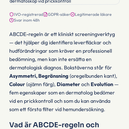
IVO-registrerad
GDPR-säker
Legitimerade läkare
Svar inom 48h
ABCDE-regeln är ett kliniskt screeningverktyg
— det hjälper dig identifiera leverfläckar och
hudförändringar som kräver en professionell
bedömning, men kan inte ersätta en
dermatologisk diagnos. Bokstäverna står för
Asymmetri, Begränsning
(oregelbunden kant),
Colour
(ojämn färg),
Diameter
och
Evolution
—
fem egenskaper som en dermatolog bedömer
vid en prickkontroll och som du kan använda
som ett första filter vid hemundersökning.
Vad är ABCDE-regeln och