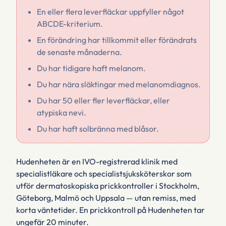
En eller flera leverfläckar uppfyller något
ABCDE-kriterium.
En förändring har tillkommit eller förändrats
de senaste månaderna.
Du har tidigare haft melanom.
Du har nära släktingar med melanomdiagnos.
Du har 50 eller fler leverfläckar, eller
atypiska nevi.
Du har haft solbränna med blåsor.
Hudenheten är en IVO-registrerad klinik med
specialistläkare och specialistsjuksköterskor som
utför dermatoskopiska prickkontroller i Stockholm,
Göteborg, Malmö och Uppsala — utan remiss, med
korta väntetider. En prickkontroll på Hudenheten tar
ungefär 20 minuter.