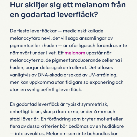
Hur skiljer sig ett melanom från
en godartad leverfläck?
De flesta leverfläckar — medicinskt kallade
melanocytära nevi, det vill säga ansamlingar av
pigmentceller i huden — är ofarliga och förändras inte
nämnvärt under livet. Ett
melanom
uppstår när
melanocyterna, de pigmentproducerande cellerna i
huden, börjar dela sig okontrollerat. Det utlöses
vanligtvis av DNA-skada orsakad av UV-strålning,
men kan uppkomma utan tidigare solexponering och
utan en synlig befintlig leverfläck.
En godartad leverfläck är typiskt symmetrisk,
enhetligt brun, skarp i kanterna, under 6 mm och
stabil över år. En förändring som bryter mot ett eller
flera av dessa kriterier bör bedömas av en hudläkare
— inte avvaktas. Melanom som inte behandlas kan