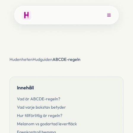
Hudenheten
Hudguiden
ABCDE-regeln
Innehåll
Vad är ABCDE-regeln?
Vad varje bokstav betyder
Hur tillförlitlig är regeln?
Melanom vs godartad leverfläck
Egenkontroll hemma