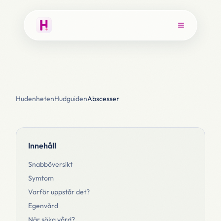
Hudenheten
Hudguiden
Abscesser
Innehåll
Snabböversikt
Symtom
Varför uppstår det?
Egenvård
När söka vård?