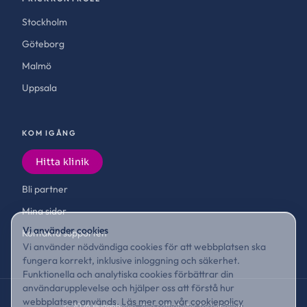
Stockholm
Göteborg
Malmö
Uppsala
KOM IGÅNG
Hitta klinik
Bli partner
Mina sidor
Vi använder cookies
Kontakta supporten
Vi använder nödvändiga cookies för att webbplatsen ska
fungera korrekt, inklusive inloggning och säkerhet.
Funktionella och analytiska cookies förbättrar din
användarupplevelse och hjälper oss att förstå hur
webbplatsen används.
Läs mer om vår cookiepolicy
©
2026
Hudenheten. Alla rättigheter förbehållna.