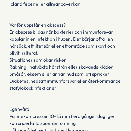
Ibland feber eller allmänpåverkan
Varför uppstår en abscess?
En abscess bildas när bakterier och immunförsvar
kapslar in en infektion i huden. Det börjar ofta i en
hårsäck, ett litet sår eller ett område som skavt och
blivit irriterat.
Situationer som ökar risken
Rakning, inåtväxta hårstrån eller skavande kläder
Småsår, eksem eller annan hud som lätt spricker
Diabetes, nedsatt immunförsvar eller återkommande
stafylokockinfektioner
Egenvård
Värmekompresser 10–15 min flera gånger dagligen
kan underlätta spontan tömning
Håll området rent, täck med kompress