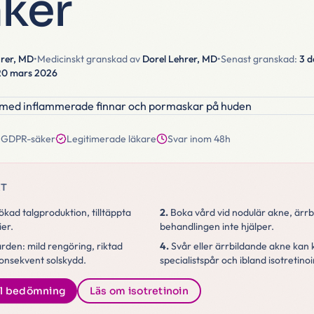
aker
hrer, MD
•
Medicinskt granskad av
Dorel Lehrer, MD
•
Senast granskad:
3 
20 mars 2026
GDPR-säker
Legitimerade läkare
Svar inom 48h
KT
kad talgproduktion, tilltäppta
2.
Boka vård vid nodulär akne, ärrbi
er.
behandlingen inte hjälper.
den: mild rengöring, riktad
4.
Svår eller ärrbildande akne kan 
onsekvent solskydd.
specialistspår och ibland isotretinoi
tal bedömning
Läs om isotretinoin