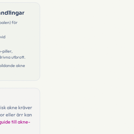
ndlingar
palen) för
 vid
-piller,
rivna utbrott.
rrbildande akne
isk akne kräver
r eller ärr kan
guide till akne-