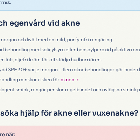
rrisk.
ch egenvård vid akne
 morgon och kväll med en mild, parfymfri rengöring.
d behandling med salicylsyra eller bensoylperoxid på aktiva o
 lätt, oljefri kräm för att stödja hudbarriären.
ydd SPF 30+ varje morgon – flera aknebehandlingar gör huden l
ehandling minskar risken för
aknearr
.
dogent smink, rengör penslar regelbundet och avlägsna smink p
 söka hjälp för akne eller vuxenakne?
e när: