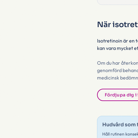
När isotret
Isotretinoin är en
kan vara mycket ef
Om du har återkomm
genomförd behandli
medicinsk bedömn
Fördjupa dig i 
Hudvård som 
Håll rutinen konse