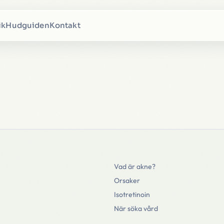
ik
Hudguiden
Kontakt
Vad är akne?
Orsaker
Isotretinoin
När söka vård