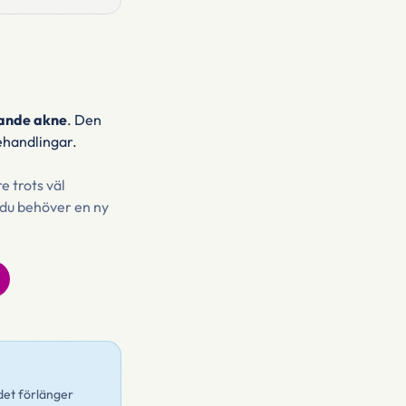
dande akne
. Den
ehandlingar.
e trots väl
 du behöver en ny
det förlänger