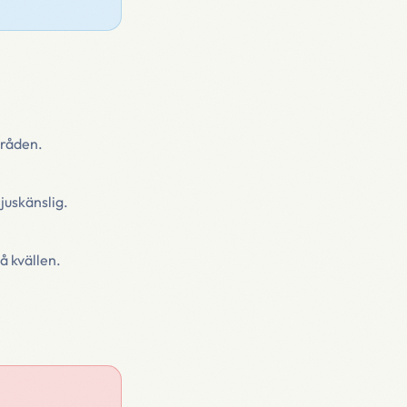
mråden.
juskänslig.
å kvällen.