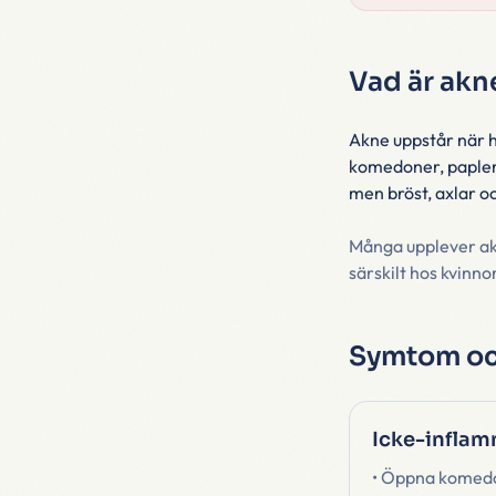
Vad är akn
Akne uppstår när hå
komedoner, papler,
men bröst, axlar o
Många upplever akn
särskilt hos kvinn
Symtom oc
Icke-inflam
• Öppna komedo