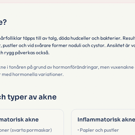
e?
rfolliklar täpps till av talg, döda hudceller och bakterier. Result
 pustler och vid svårare former noduli och cystor. Ansiktet är v
ch rygg påverkas också.
e i tonåren på grund av hormonförändringar, men vuxenakne är 
or med hormonella variationer.
h typer av akne
matorisk akne
Inflammatorisk akn
ner (svarta pormaskar)
• Papler och pustler