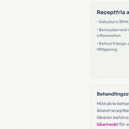
Receptfria a
• Salicylsyra (BHA)
• Bensoylperoxid 
inflammation.
• Retinol främjar 
tilltäppning.
Behandlingss
Mild akne behan
ibland receptbe
läkaren behöva ta
läkemedel
för e