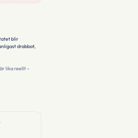
atet blir
anligast drabbat,
lika reellt –
e