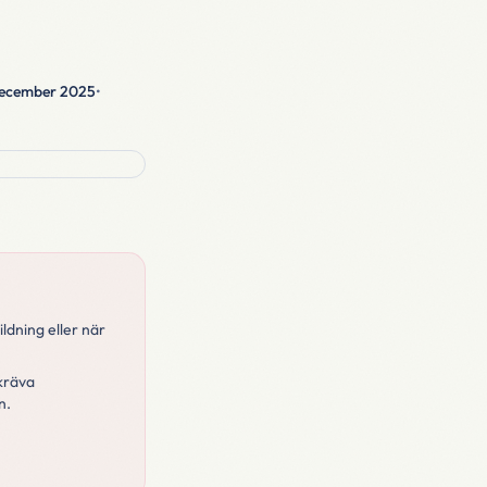
december 2025
•
ldning eller när
kräva
n.