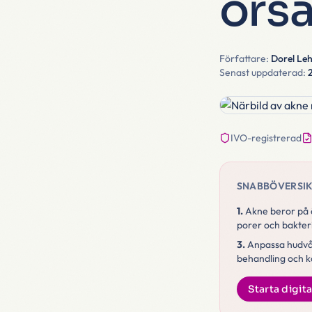
ors
Författare:
Dorel Le
Senast uppdaterad:
IVO-registrerad
SNABBÖVERSI
1.
Akne beror på ö
porer och bakteri
3.
Anpassa hudvår
behandling och k
Starta digi