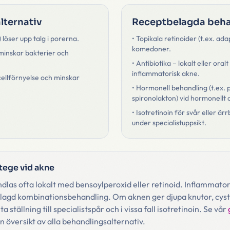
lternativ
Receptbelagda beha
 löser upp talg i porerna.
• Topikala retinoider (t.ex. ada
komedoner.
minskar bakterier och
• Antibiotika – lokalt eller oralt
inflammatorisk akne.
cellförnyelse och minskar
• Hormonell behandling (t.ex. p
spironolakton) vid hormonellt d
• Isotretinoin för svår eller ä
under specialistuppsikt.
tege vid akne
dlas ofta lokalt med bensoylperoxid eller retinoid. Inflammator
lagd kombinationsbehandling. Om aknen ger djupa knutor, cysto
 ställning till specialistspår och i vissa fall isotretinoin. Se vår
n översikt av alla behandlingsalternativ.