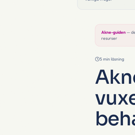
Akne-guiden
—
d
resurser
5 min läsning
Akne
vux
beh