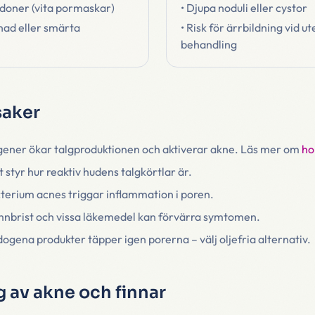
doner (vita pormaskar)
• Djupa noduli eller cystor
dnad eller smärta
• Risk för ärrbildning vid u
behandling
saker
ener ökar talgproduktionen och aktiverar akne. Läs mer om
ho
 styr hur reaktiv hudens talgkörtlar är.
terium acnes triggar inflammation i poren.
mnbrist och vissa läkemedel kan förvärra symtomen.
gena produkter täpper igen porerna – välj oljefria alternativ.
 av akne och finnar