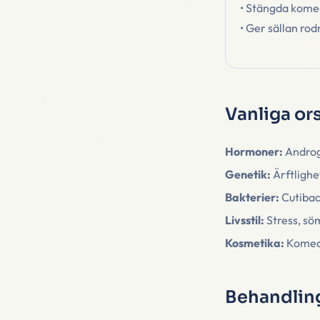
• Stängda kome
• Ger sällan ro
Vanliga or
Hormoner:
Androg
Genetik:
Ärftlighet
Bakterier:
Cutibac
Livsstil:
Stress, sö
Kosmetika:
Komedo
Behandling