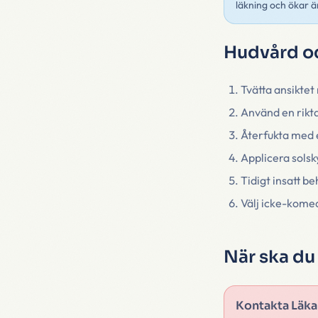
läkning och ökar är
Hudvård o
Tvätta ansiktet
Använd en rikta
Återfukta med en
Applicera solsk
Tidigt insatt b
Välj icke-kome
När ska du
Kontakta Läkar