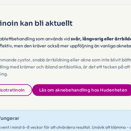
inoin kan bli aktuellt
 tablettbehandling som används vid
svår, långvarig eller ärrbil
fektiv, men den kräver också mer uppföljning än vanliga akneb
ande cystor, snabb ärrbildning eller akne som inte blivit bättr
ng med krämer och ibland antibiotika, är det ett tecken på att
ing.
isotretinoin
Läs om aknebehandling hos Hudenheten
fungerar
kvent i minst 6–8 veckor för att utvärdera resultat. Undvik att klämma – 