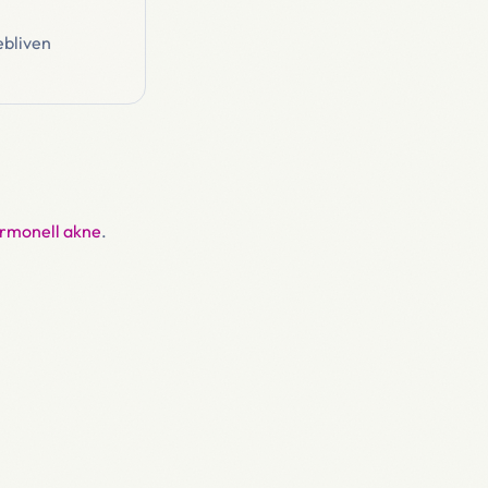
tebliven
rmonell akne
.