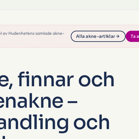
el av Hudenhetens samlade akne-
Alla akne-artiklar
Ta 
, finnar och
enakne –
andling och