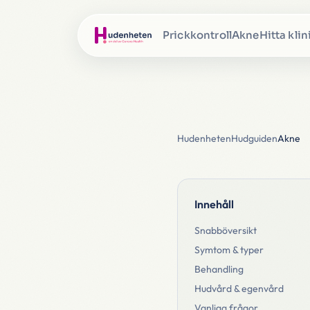
Prickkontroll
Akne
Hitta klin
Hudenheten
Hudguiden
Akne
Innehåll
Snabböversikt
Symtom & typer
Behandling
Hudvård & egenvård
Vanliga frågor