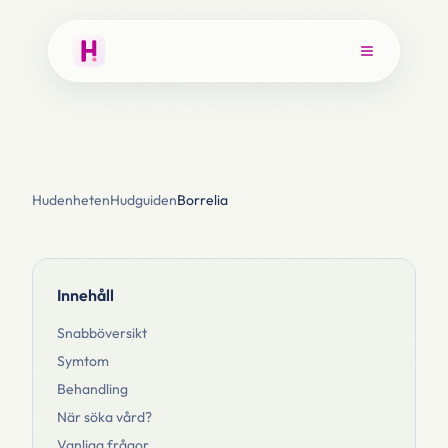
Hudenheten
Hudguiden
Borrelia
Innehåll
Snabböversikt
Symtom
Behandling
När söka vård?
Vanliga frågor