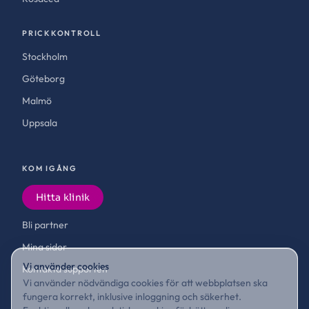
PRICKKONTROLL
Stockholm
Göteborg
Malmö
Uppsala
KOM IGÅNG
Hitta klinik
Bli partner
Mina sidor
Vi använder cookies
Kontakta supporten
Vi använder nödvändiga cookies för att webbplatsen ska
fungera korrekt, inklusive inloggning och säkerhet.