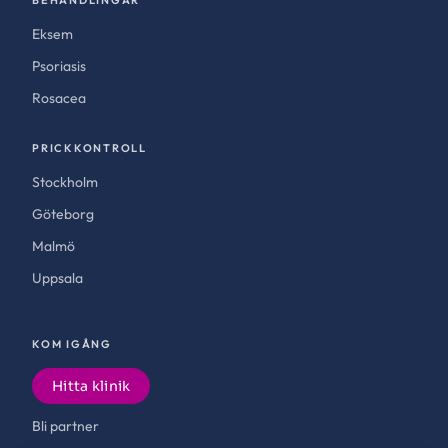
BEHANDLINGAR
Eksem
Psoriasis
Rosacea
PRICKKONTROLL
Stockholm
Göteborg
Malmö
Uppsala
KOM IGÅNG
Hitta klinik
Bli partner