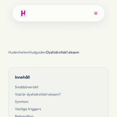
Hudenheten
Hudguiden
Dyshidrotiskt eksem
Innehåll
Snabböversikt
Vad är dyshidrotiskt eksem?
Symtom
Vanliga triggers
Behandling