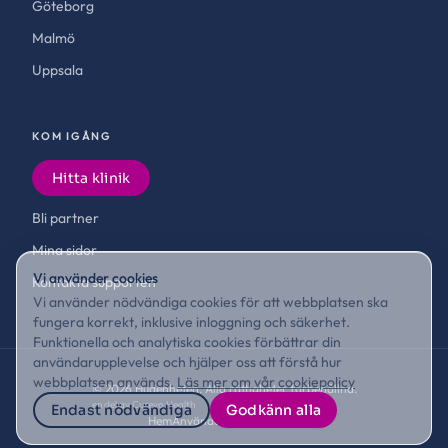
Göteborg
Malmö
Uppsala
KOM IGÅNG
Hitta klinik
Bli partner
Mina sidor
Vi använder cookies
Kontakta supporten
Vi använder nödvändiga cookies för att webbplatsen ska
fungera korrekt, inklusive inloggning och säkerhet.
Funktionella och analytiska cookies förbättrar din
användarupplevelse och hjälper oss att förstå hur
webbplatsen används.
Läs mer om vår cookiepolicy
©
2026
Hudenheten. Alla rättigheter förbehållna.
en del av Curevo Health
Endast nödvändiga
Godkänn alla
Hem
Användarvillkor
Cookies