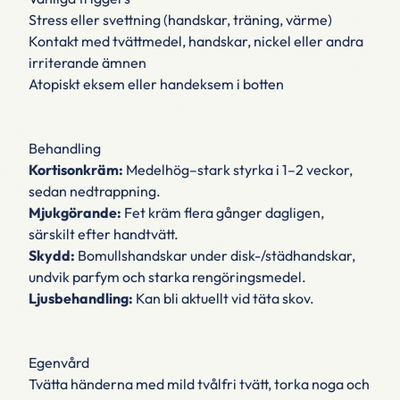
Stress eller svettning (handskar, träning, värme)
Kontakt med tvättmedel, handskar, nickel eller andra
irriterande ämnen
Atopiskt eksem eller handeksem i botten
Behandling
Kortisonkräm:
Medelhög–stark styrka i 1–2 veckor,
sedan nedtrappning.
Mjukgörande:
Fet kräm flera gånger dagligen,
särskilt efter handtvätt.
Skydd:
Bomullshandskar under disk-/städ­handskar,
undvik parfym och starka rengöringsmedel.
Ljusbehandling:
Kan bli aktuellt vid täta skov.
Egenvård
Tvätta händerna med mild tvålfri tvätt, torka noga och