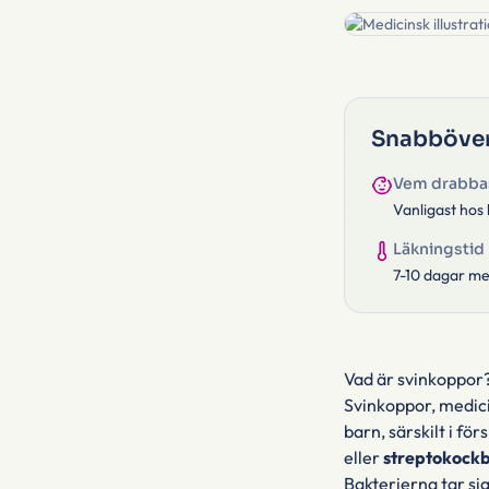
Snabböver
Vem drabba
Vanligast hos
Läkningstid
7-10 dagar me
Vad är svinkoppor
Svinkoppor, medici
barn, särskilt i fö
eller
streptokockb
Bakterierna tar sig