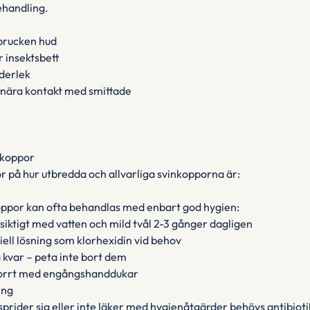
ehandling.
sprucken hud
r insektsbett
derlek
nära kontakt med smittade
nkoppor
 på hur utbredda och allvarliga svinkopporna är:
ppor kan ofta behandlas med enbart god hygien:
siktigt med vatten och mild tvål 2-3 gånger dagligen
ell lösning som klorhexidin vid behov
 kvar – peta inte bort dem
 torrt med engångshanddukar
ing
rider sig eller inte läker med hygienåtgärder behövs antibioti