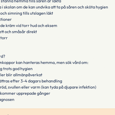
stanna hemma tills såren är läkta
 i skolan om de kan undvika att ta på såren och sköta hygien
 och simning tills utslagen läkt
ktioner
e kräm vid torr hud och eksem
tt och småsår direkt
 torr
rd?
svinkoppor kan hanteras hemma, men sök vård om:
ig trots god hygien
ller blir allmänpåverkat
ättras efter 3-4 dagars behandling
 röd, svullen eller varm (kan tyda på djupare infektion)
rkommer upprepade gånger
iagnosen