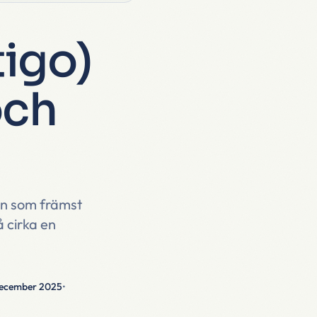
igo)
och
on som främst
 cirka en
december 2025
•