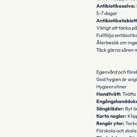
Antibiotikasalva:
5-7 dagar
Antibiotikatablett
Viktigt att tänka p
Fullfölja antibiot
Återbesök om ingen
Täck gärna såren m
Egenvård och för
God hygien är avgör
Hygienrutiner
Handtvätt:
Tvätta
Engångshandduka
Sängkläder:
Byt ö
Korta naglar:
Klip
Rengör ytor:
Torka
Förskola och skola