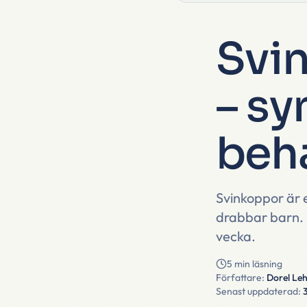
Svi
– sy
beh
Svinkoppor är 
drabbar barn. 
vecka.
5 min läsning
Författare:
Dorel Le
Senast uppdaterad: