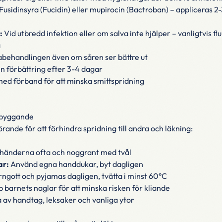
Fusidinsyra (Fucidin) eller mupirocin (Bactroban) – appliceras 2
:
Vid utbredd infektion eller om salva inte hjälper – vanligtvis flu
å
ikabehandlingen även om såren ser bättre ut
 förbättring efter 3-4 dagar
ed förband för att minska smittspridning
ebyggande
ande för att förhindra spridning till andra och läkning:
 händerna ofta och noggrant med tvål
r:
Använd egna handdukar, byt dagligen
rngott och pyjamas dagligen, tvätta i minst 60°C
p barnets naglar för att minska risken för kliande
 av handtag, leksaker och vanliga ytor