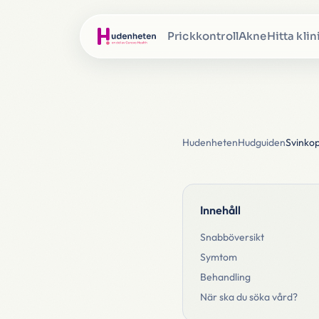
Prickkontroll
Akne
Hitta klin
Hudenheten
Hudguiden
Svinkop
Innehåll
Snabböversikt
Symtom
Behandling
När ska du söka vård?