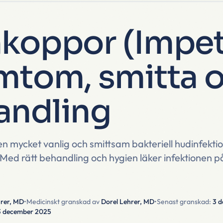
nkoppor (Impet
mtom, smitta 
andling
en mycket vanlig och smittsam bakteriell hudinfekti
Med rätt behandling och hygien läker infektionen på
hrer, MD
•
Medicinskt granskad av
Dorel Lehrer, MD
•
Senast granskad:
3 
3 december 2025