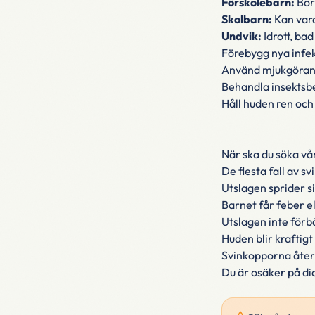
Förskolebarn:
Bör 
Skolbarn:
Kan vara
Undvik:
Idrott, bad
Förebygg nya infe
Använd mjukgörand
Behandla insektsbe
Håll huden ren och
När ska du söka vå
De flesta fall av 
Utslagen sprider s
Barnet får feber e
Utslagen inte förb
Huden blir kraftigt
Svinkopporna åte
Du är osäker på d