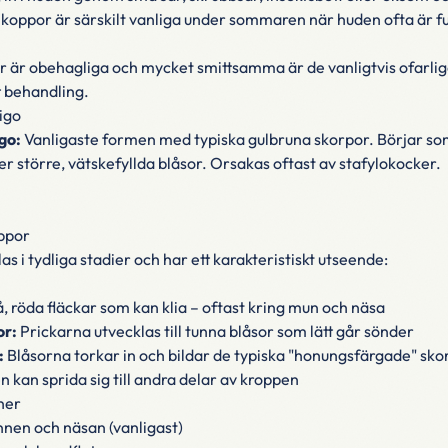
koppor är särskilt vanliga under sommaren när huden ofta är fu
or är obehagliga och mycket smittsamma är de vanligtvis ofarliga
 behandling.
igo
go:
Vanligaste formen med typiska gulbruna skorpor. Börjar som
r större, vätskefyllda blåsor. Orsakas oftast av stafylokocker.
ppor
s i tydliga stadier och har ett karakteristiskt utseende:
 röda fläckar som kan klia – oftast kring mun och näsa
or:
Prickarna utvecklas till tunna blåsor som lätt går sönder
:
Blåsorna torkar in och bildar de typiska "honungsfärgade" sk
 kan sprida sig till andra delar av kroppen
ner
nen och näsan (vanligast)