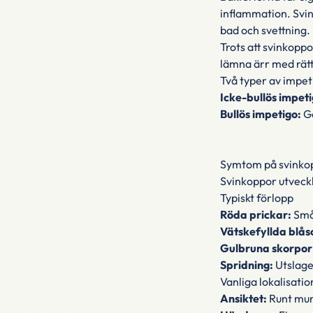
inflammation. Svin
bad och svettning.
Trots att svinkopp
lämna ärr med rätt
Två typer av impet
Icke-bullös impeti
Bullös impetigo:
Ge
Symtom på svinko
Svinkoppor utveckla
Typiskt förlopp
Röda prickar:
Små,
Vätskefyllda blås
Gulbruna skorpor
Spridning:
Utslagen
Vanliga lokalisatio
Ansiktet:
Runt mun