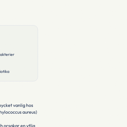
bakterier
iotika
 mycket vanlig hos
hylococcus aureus)
h orsakar en ytlig