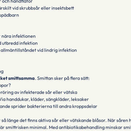
 och handflator
rskilt vid skrubbsår eller insektsbett
spädbarn
nära infektionen
id utbredd infektion
llmäntillståndet vid lindrig infektion
ng
ket smittsamma
. Smittan sker på flera sätt:
ppor?
röring av infekterade sår eller vätska
ia handdukar, kläder, sängkläder, leksaker
ande sprider bakterierna till andra kroppsdelar
så länge det finns aktiva sår eller vätskande blåsor. När såren 
v är smittrisken minimal. Med antibiotikabehandling minskar s