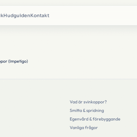
ik
Hudguiden
Kontakt
por (Impetigo)
Vad är svinkoppor?
Smitta & spridning
Egenvård & förebyggande
Vanliga frågor