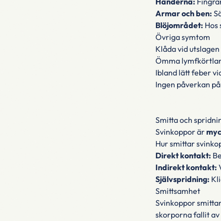
Händerna:
Fingrar
Armar och ben:
Sä
Blöjområdet:
Hos 
Övriga symtom
Klåda vid utslagen
Ömma lymfkörtlar 
Ibland lätt feber v
Ingen påverkan på a
Smitta och spridni
Svinkoppor är
myc
Hur smittar svinko
Direkt kontakt:
Be
Indirekt kontakt:
V
Självspridning:
Kli
Smittsamhet
Svinkoppor smittar 
skorporna fallit a