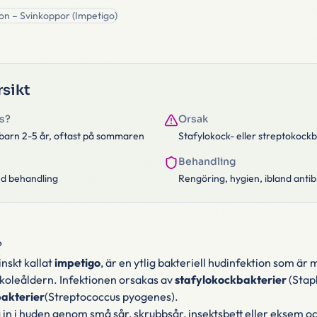
sikt
s?
Orsak
 barn 2-5 år, oftast på sommaren
Stafylokock- eller streptokock
Behandling
d behandling
Rengöring, hygien, ibland antib
?
nskt kallat
impetigo
, är en ytlig bakteriell hudinfektion som är
rskoleåldern. Infektionen orsakas av
stafylokockbakterier
(Stap
akterier
(Streptococcus pyogenes).
 in i huden genom små sår, skrubbsår, insektsbett eller eksem oc