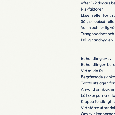
efter 1-2 dagars b
Riskfaktorer
Eksem eller torr, 
Sår, skrubbsår elle
Varm och fuktig vä
Trångboddhet och 
Dålig handhygien
Behandling av svi
Behandlingen beror
Vid milda fall
Begränsade svinko
Tvätta utslagen för
Använd antibakteri
Låt skorporna sitta
Klappa försiktigt
Vid större utbredn
Om svinkopporna sp