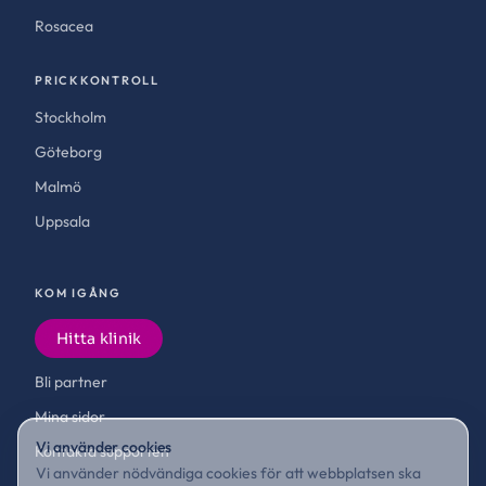
Rosacea
PRICKKONTROLL
Stockholm
Göteborg
Malmö
Uppsala
KOM IGÅNG
Hitta klinik
Bli partner
Mina sidor
Vi använder cookies
Kontakta supporten
Vi använder nödvändiga cookies för att webbplatsen ska