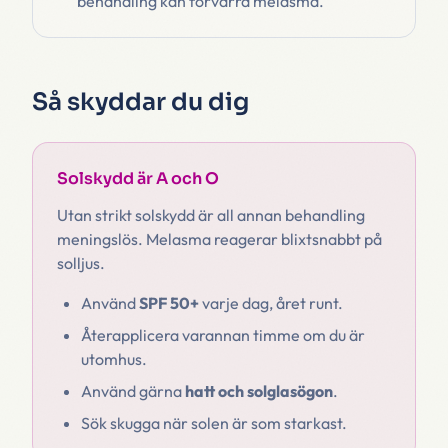
behandling kan förvärra melasma.
Så skyddar du dig
Solskydd är A och O
Utan strikt solskydd är all annan behandling
meningslös. Melasma reagerar blixtsnabbt på
solljus.
Använd
SPF 50+
varje dag, året runt.
Återapplicera varannan timme om du är
utomhus.
Använd gärna
hatt och solglasögon
.
Sök skugga när solen är som starkast.