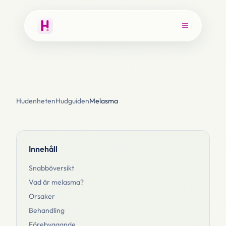
Hudenheten
Hudguiden
Melasma
Innehåll
Snabböversikt
Vad är melasma?
Orsaker
Behandling
Förebyggande