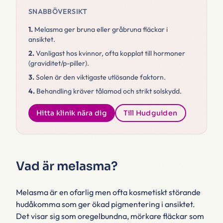
SNABBÖVERSIKT
1.
Melasma ger bruna eller gråbruna fläckar i
ansiktet.
2.
Vanligast hos kvinnor, ofta kopplat till hormoner
(graviditet/p-piller).
3.
Solen är den viktigaste utlösande faktorn.
4.
Behandling kräver tålamod och strikt solskydd.
Hitta klinik nära dig
Till Hudguiden
Vad är melasma?
Melasma är en ofarlig men ofta kosmetiskt störande
hudåkomma som ger ökad pigmentering i ansiktet.
Det visar sig som oregelbundna, mörkare fläckar som