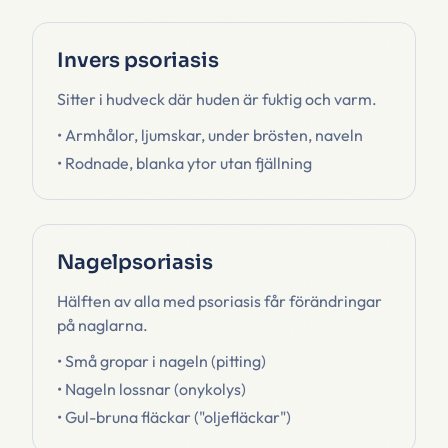
Invers psoriasis
Sitter i hudveck där huden är fuktig och varm.
• Armhålor, ljumskar, under brösten, naveln
• Rodnade, blanka ytor utan fjällning
Nagelpsoriasis
Hälften av alla med psoriasis får förändringar
på naglarna.
• Små gropar i nageln (pitting)
• Nageln lossnar (onykolys)
• Gul-bruna fläckar ("oljefläckar")