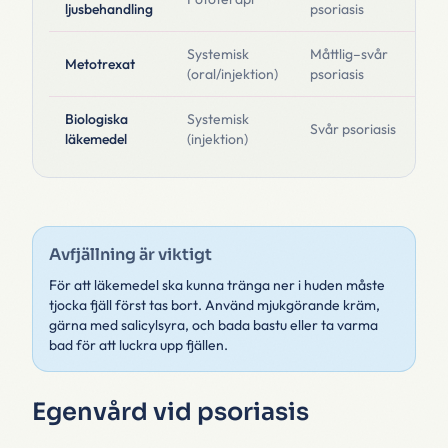
ljusbehandling
psoriasis
kl
Systemisk
Måttlig–svår
Ef
Metotrexat
(oral/injektion)
psoriasis
bl
Biologiska
Systemisk
My
Svår psoriasis
läkemedel
(injektion)
d
Avfjällning är viktigt
För att läkemedel ska kunna tränga ner i huden måste
tjocka fjäll först tas bort. Använd mjukgörande kräm,
gärna med salicylsyra, och bada bastu eller ta varma
bad för att luckra upp fjällen.
Egenvård vid psoriasis