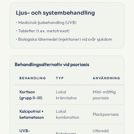
Ljus- och systembehandling
• Medicinsk ljusbehandling (UVB)
• Tabletter (t.ex. metotrexat)
• Biologiska läkemedel (injektioner) vid svår sjukdom
Behandlingsalternativ vid psoriasis
BEHANDLING
TYP
ANVÄNDNING
E
Kortison
Lokal
Mild–måttlig
Sn
(grupp II–III)
kräm/salva
psoriasis
lå
Kalcipotriol +
Lokal
Ef
Plackpsoriasis
betametason
kombination
l
UVB-
Utbredd
Br
Fototerapi