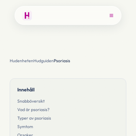
Hudenheten
Hudguiden
Psoriasis
Innehåll
Snabböversikt
Vad är psoriasis?
Typer av psoriasis
Symtom
Orsaker