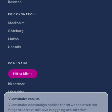
Rosacea
PRICKKONTROLL
Stockholm
Göteborg
Malmö
Uppsala
KOM IGÅNG
Hitta klinik
Bli partner
Mina sidor
Vi använder cookies
Kontakta supporten
Vi använder nödvändiga cookies för att webbplatsen ska
fungera korrekt, inklusive inloggning och säkerhet.