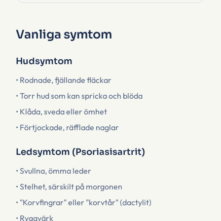
Vanliga symtom
Hudsymtom
• Rodnade, fjällande fläckar
• Torr hud som kan spricka och blöda
• Klåda, sveda eller ömhet
• Förtjockade, räfflade naglar
Ledsymtom (Psoriasisartrit)
• Svullna, ömma leder
• Stelhet, särskilt på morgonen
• "Korvfingrar" eller "korvtår" (dactylit)
• Ryggvärk