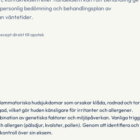
n personlig bedömning och behandlingsplan av
an väntetider.
ecept direkt till apotek
flammatoriska hudsjukdomar som orsakar klåda, rodnad och tor
d, vilket gör huden känsligare för irritanter och allergener.
nation av genetiska faktorer och miljöpåverkan. Vanliga trigger
 allergen (pälsdjur, kvalster, pollen). Genom att identifiera oc
kontroll över sin eksem.