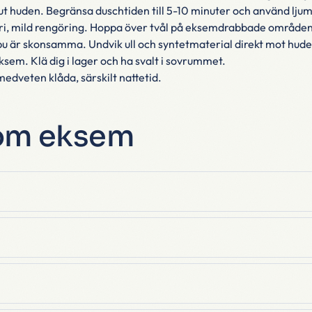
ut huden. Begränsa duschtiden till 5-10 minuter och använd lju
i, mild rengöring. Hoppa över tvål på eksemdrabbade områden
u är skonsamma. Undvik ull och syntetmaterial direkt mot hude
ksem. Klä dig i lager och ha svalt i sovrummet.
edveten klåda, särskilt nattetid.
 om eksem