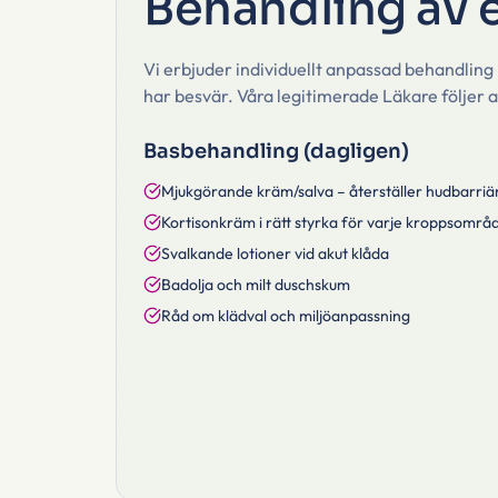
Behandling av
Vi erbjuder individuellt anpassad behandling
har besvär. Våra legitimerade Läkare följer a
Basbehandling (dagligen)
Mjukgörande kräm/salva – återställer hudbarriä
Kortisonkräm i rätt styrka för varje kroppsområ
Svalkande lotioner vid akut klåda
Badolja och milt duschskum
Råd om klädval och miljöanpassning