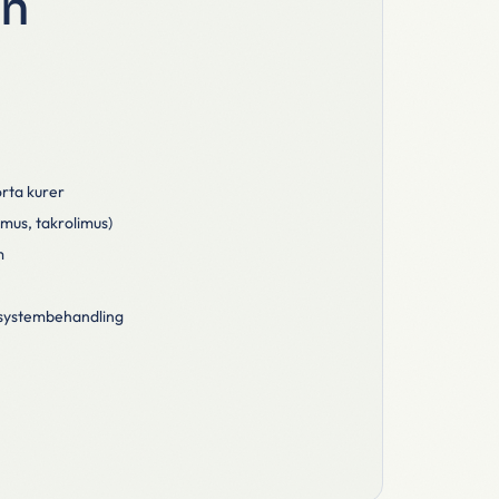
en
rta kurer
mus, takrolimus)
m
r systembehandling