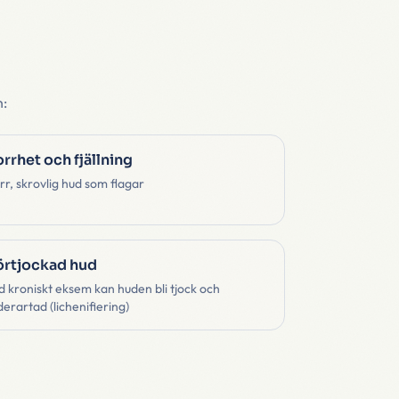
n:
orrhet och fjällning
rr, skrovlig hud som flagar
örtjockad hud
d kroniskt eksem kan huden bli tjock och
derartad (lichenifiering)