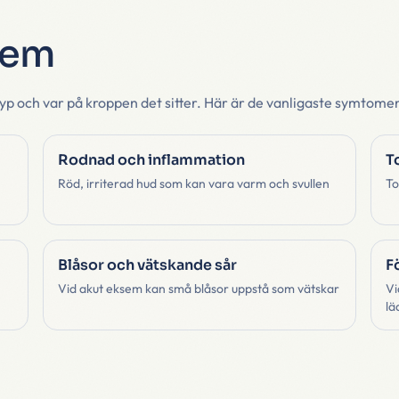
sem
typ och var på kroppen det sitter. Här är de vanligaste symtome
Rodnad och inflammation
T
Röd, irriterad hud som kan vara varm och svullen
To
Blåsor och vätskande sår
F
Vid akut eksem kan små blåsor uppstå som vätskar
Vi
lä