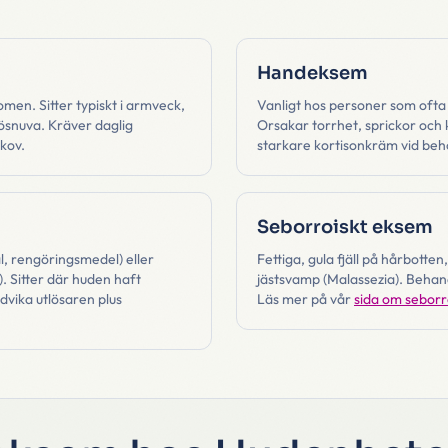
Handeksem
men. Sitter typiskt i armveck,
Vanligt hos personer som ofta
hösnuva. Kräver daglig
Orsakar torrhet, sprickor och
kov.
starkare kortisonkräm vid beh
Seborroiskt eksem
l, rengöringsmedel) eller
Fettiga, gula fjäll på hårbott
. Sitter där huden haft
jästsvamp (Malassezia). Beha
vika utlösaren plus
Läs mer på vår
sida om seborr