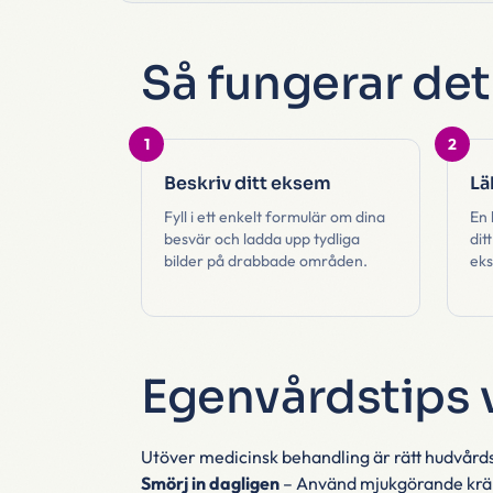
Så fungerar det
1
2
Beskriv ditt eksem
Lä
Fyll i ett enkelt formulär om dina
En 
besvär och ladda upp tydliga
dit
bilder på drabbade områden.
eks
Egenvårdstips 
Utöver medicinsk behandling är rätt hudvård
Smörj in dagligen
– Använd mjukgörande kräm