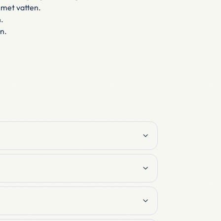
mmet vatten.
.
n.