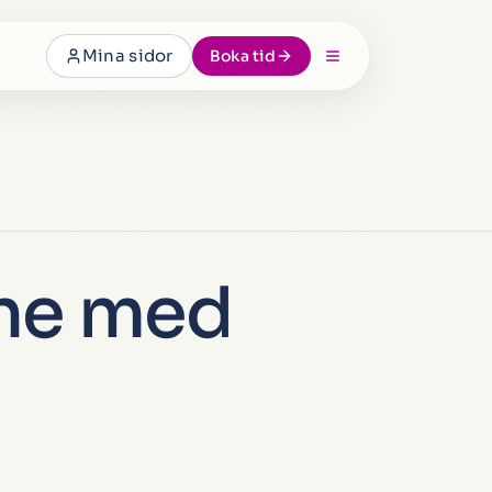
Mina sidor
Boka tid
ine med