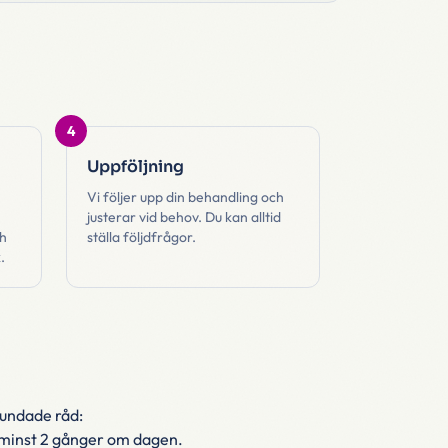
4
Uppföljning
Vi följer upp din behandling och
justerar vid behov. Du kan alltid
h
ställa följdfrågor.
.
rundade råd:
 minst 2 gånger om dagen.