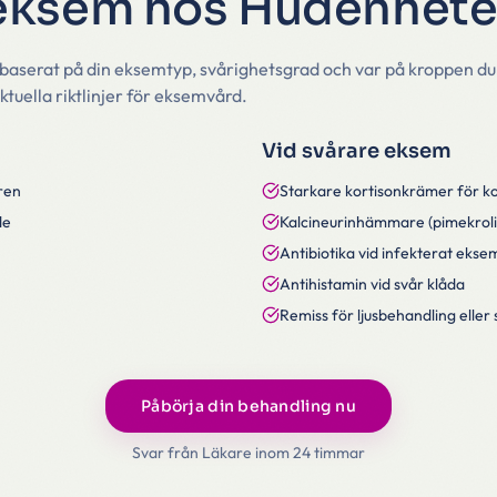
 eksem hos Hudenhet
 baserat på din eksemtyp, svårighetsgrad och var på kroppen du
ktuella riktlinjer för eksemvård.
Vid svårare eksem
ren
Starkare kortisonkrämer för ko
de
Kalcineurinhämmare (pimekroli
Antibiotika vid infekterat ekse
Antihistamin vid svår klåda
Remiss för ljusbehandling elle
Påbörja din behandling nu
Svar från Läkare inom 24 timmar