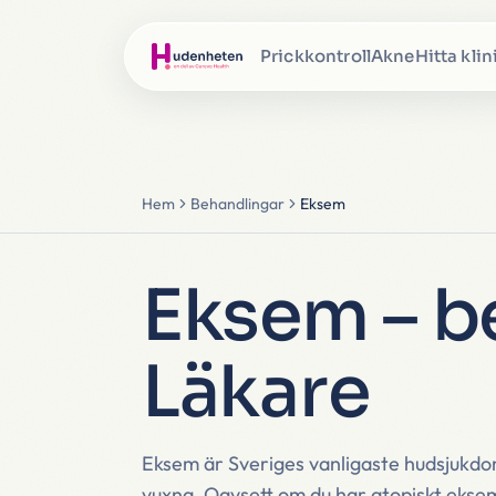
Prickkontroll
Akne
Hitta klin
Hem
Behandlingar
Eksem
Eksem – b
Läkare
Eksem är Sveriges vanligaste hudsjukdom
vuxna. Oavsett om du har atopiskt ekse