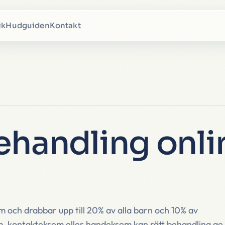
ik
Hudguiden
Kontakt
ehandling onl
 och drabbar upp till 20% av alla barn och 10% av
m, kontakteksem eller handeksem kan rätt behandling ge