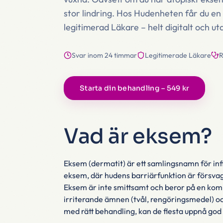
stor lindring. Hos Hudenheten får du e
legitimerad Läkare – helt digitalt och ut
Svar inom 24 timmar
Legitimerade Läkare
R
Starta din behandling – 549 kr
Vad är eksem?
Eksem (dermatit) är ett samlingsnamn för in
eksem, där hudens barriärfunktion är försvaga
Eksem är inte smittsamt och beror på en kombi
irriterande ämnen (tvål, rengöringsmedel) och
med rätt behandling, kan de flesta uppnå god 