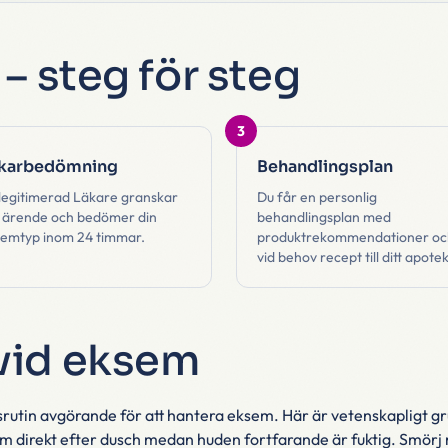
 – steg för steg
3
karbedömning
Behandlingsplan
legitimerad Läkare granskar
Du får en personlig
t ärende och bedömer din
behandlingsplan med
emtyp inom 24 timmar.
produktrekommendationer oc
vid behov recept till ditt apotek
vid eksem
srutin avgörande för att hantera eksem. Här är vetenskapligt g
 direkt efter dusch medan huden fortfarande är fuktig. Smörj