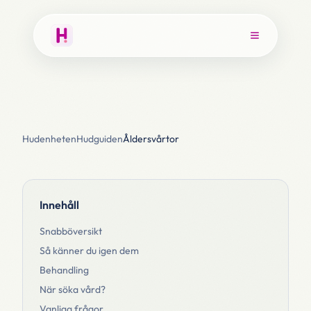
Hudenheten
Hudguiden
Åldersvårtor
Innehåll
Snabböversikt
Så känner du igen dem
Behandling
När söka vård?
Vanliga frågor