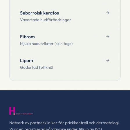
Seborroisk keratos
Vaxartade hudförändringar
Fibrom
Mjuka hudutväxter (skin tags)
Lipom
Godartad fettknöl
Nätverk av partnerkliniker för prickkontroll och dermatologi.
Vi är en registrerad vårdgivare under tillsyn av IVO.