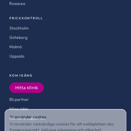
Rosacea
PRICKKONTROLL
Stockholm
Göteborg
Malmö
Uppsala
KOM IGÅNG
Hitta klinik
Bli partner
Mina sidor
Vi använder cookies
Kontakta supporten
Vi använder nödvändiga cookies för att webbplatsen ska
fungera korrekt, inklusive inloggning och säkerhet.