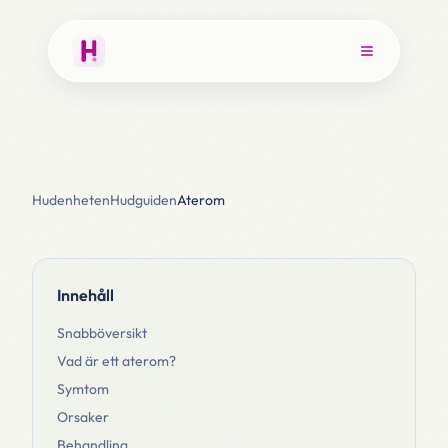
Hudenheten
Hudguiden
Aterom
Innehåll
Snabböversikt
Vad är ett aterom?
Symtom
Orsaker
Behandling