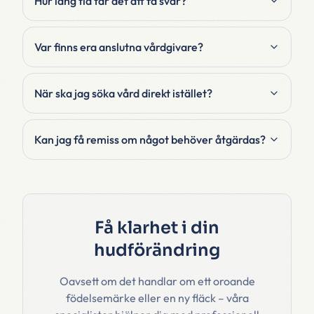
Hur lång tid tar det att få svar?
Var finns era anslutna vårdgivare?
När ska jag söka vård direkt istället?
Kan jag få remiss om något behöver åtgärdas?
Få klarhet i din
hudförändring
Oavsett om det handlar om ett oroande
födelsemärke eller en ny fläck – våra