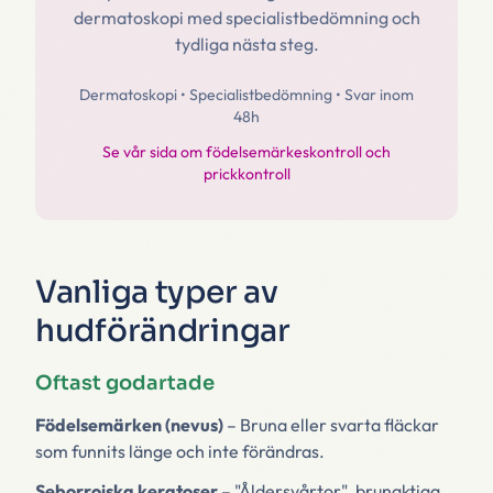
dermatoskopi med specialistbedömning och
tydliga nästa steg.
Dermatoskopi • Specialistbedömning • Svar inom
48h
Se vår sida om födelsemärkeskontroll och
prickkontroll
Vanliga typer av
hudförändringar
Oftast godartade
Födelsemärken (nevus)
– Bruna eller svarta fläckar
som funnits länge och inte förändras.
Seborroiska keratoser
– "Åldersvårtor", brunaktiga