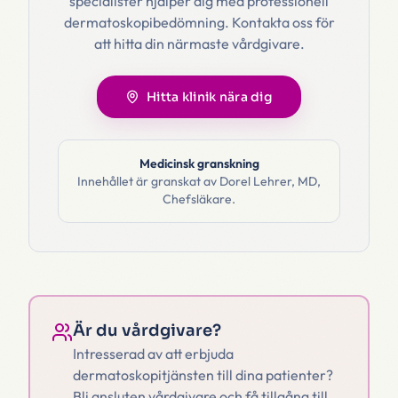
specialister hjälper dig med professionell
dermatoskopibedömning. Kontakta oss för
att hitta din närmaste vårdgivare.
Hitta klinik nära dig
Medicinsk granskning
Innehållet är granskat av
Dorel Lehrer, MD
,
Chefsläkare
.
Är du vårdgivare?
Intresserad av att erbjuda
dermatoskopitjänsten till dina patienter?
Bli ansluten vårdgivare och få tillgång till